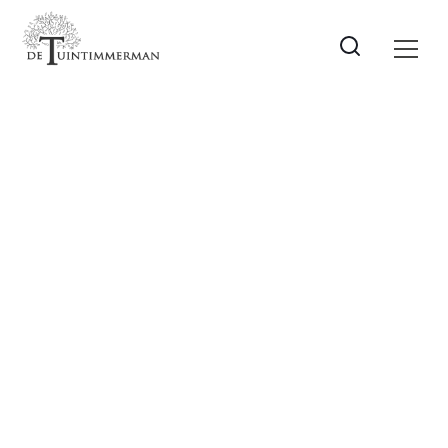
Dakterras
Terrasvlonder bovenop een dak